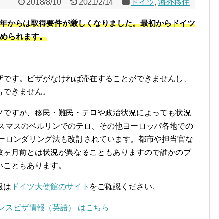
2018/8/10
2021/2/14
ドイツ
,
海外移住
17年からは取得要件が厳しくなりました。最初からドイツ
求められます。
ザです。ビザがなければ滞在することができませんし、
もできません。
ツですが、移民・難民・テロや政治状況によっても状況
リスマスのベルリンでのテロ、その他ヨーロッパ各地での
ネーロンダリング法も改訂されています。都市や担当官な
数ヶ月前とは状況が異なることもありますので誰かのブ
いこともあります。
報は
ドイツ大使館のサイト
をご確認ください。
ンスビザ情報（英語） はこちら