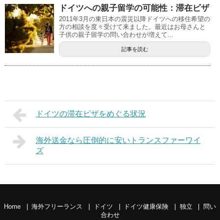
ドイツへの親子留学の可能性：滞在ビザ
2011年3月の東日本の震災以降ドイツへの移住希望の
方の相談を度々受けて来ました。最近はお母さんと
子供の親子留学の問い合わせが増えて...
記事を読む
ドイツの滞在ビザをめぐる状況
海外送金なら圧倒的に安いトランスファーワイ
ズ
Home
海外フリーランス
ドイツ
ドイツ健康保険
独立
問い
合わせ