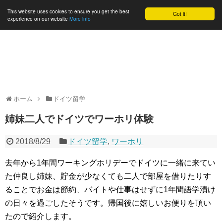
This website uses cookies to ensure you get the best
Got it!
experience on our website
More info
Jinenbo.me
ドイツ在住資産運用アドバイザー・お金・海外生活・独立・起業
ホーム
ドイツ留学
姉妹二人でドイツでワーホリ体験
2018/8/29
ドイツ留学
,
ワーホリ
去年から1年間ワーキングホリデーでドイツに一緒に来てい
た仲良し姉妹、貯金が少なくても二人で部屋を借りたりす
ることでお金は節約、バイトや仕事はせずに1年間語学漬け
の日々を過ごしたそうです。帰国後に嬉しいお便りを頂い
たので紹介します。