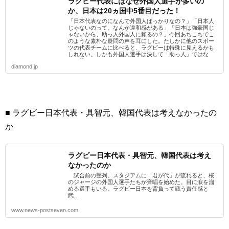
ラグビー代表にはなぜ外国人選手が多いの
か、日本は20ヵ国中5番目だった！
「日本代表なのになんで外国人ばっかりなの？」「日本人
じゃないのって、なんか違和感がある」「日本は強豪国じ
ゃないから、助っ人外国人に頼るの？」今回あちこちでこ
のような素朴な疑問の声を耳にした。たしかに他のスポー
ツの代表チームに比べると、ラグビーは特殊に見えるかも
しれない。しかも外国人選手は決して「助っ人」ではな
い。彼らは...
diamond.jp
■ ラグビー日本代表・具智元、韓国代表は考えなかったの
か
ラグビー日本代表・具智元、韓国代表は考え
なかったのか
試合前の整列。スタジアムに「君が代」が流れると、桜
のジャージの外国人選手たちが斉唱を始めた。目に涙を溜
める選手もいる。ラグビー日本を背負って戦う責任感と
武…
www.news-postseven.com