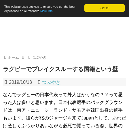
This website uses cookies to ensure you get the best
Got it!
experience on our website
More info
Jinenbo.me
ドイツ在住資産運用アドバイザー・お金・海外生活・独立・起業
ホーム
つぶやき
ラグビーでブレイクスルーする国籍という壁
2019/10/13
つぶやき
なんでラグビーの日本代表って外人ばかりなの？？って思
った人は多いと思います。日本代表選手のバックグラウン
ドは、南ア・ニュージーランド・サモアや韓国出身の選手
もいます。彼らが桜のジャージを来てJapanとして、あれだ
け激しくぶつかりあいながら必死で闘っている姿、世界の