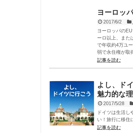
ヨーロッパ
2017/6/2
ヨーロッパのE
ーロ以上、また
で年収約4万ユ
弱で永住権が取
記事を読む
よし、ド
魅力的な理
2017/5/28
ドイツは生活し
い！旅行に移住
記事を読む